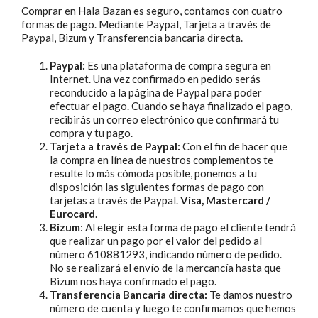
Comprar en Hala Bazan es seguro, contamos con cuatro
formas de pago. Mediante Paypal, Tarjeta a través de
Paypal, Bizum y Transferencia bancaria directa.
Bolsos mochila
Paypal:
Es una plataforma de compra segura en
Internet. Una vez confirmado en pedido serás
Riñoneras
reconducido a la página de Paypal para poder
efectuar el pago. Cuando se haya finalizado el pago,
recibirás un correo electrónico que confirmará tu
compra y tu pago.
Carteras
Tarjeta a través de Paypal:
Con el fin de hacer que
la compra en línea de nuestros complementos te
resulte lo más cómoda posible, ponemos a tu
Fundas de libro
disposición las siguientes formas de pago con
tarjetas a través de Paypal.
Visa,
Mastercard /
Eurocard
.
Bizum
: Al elegir esta forma de pago el cliente tendrá
Accesorios
que realizar un pago por el valor del pedido al
número 610881293, indicando número de pedido.
No se realizará el envío de la mercancía hasta que
Sobre Hala Bazan
Bizum nos haya confirmado el pago.
Transferencia Bancaria directa:
Te damos nuestro
número de cuenta y luego te confirmamos que hemos