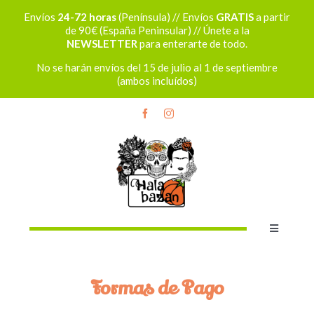
Saltar
Envíos
24-72 horas
(Península) // Envíos
GRATIS
a partir
al
de 90€ (España Peninsular) // Únete a la
contenido
NEWSLETTER
para enterarte de todo.
No se harán envíos del 15 de julio al 1 de septiembre
(ambos incluídos)
Toggle
Navigatio
Bolsos
Formas de Pago
Mochilas