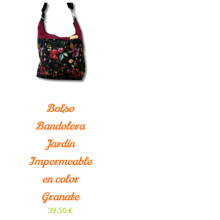
Bolso
Bandolera
Jardín
Impermeable
en color
Granate
39,50
€