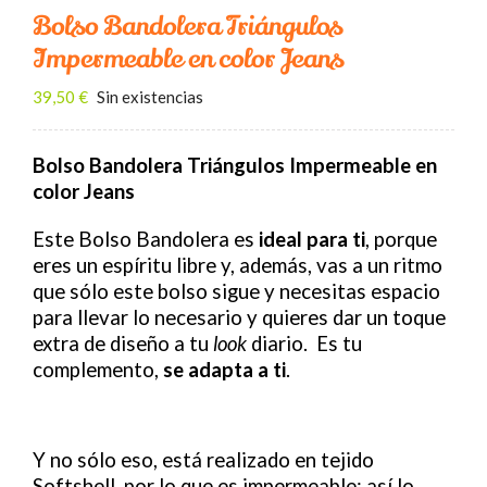
Contacto
Bolso Bandolera Triángulos
Impermeable en color Jeans
BUSCAR:
39,50
€
Sin existencias
Carrito
Bolso Bandolera Triángulos Impermeable en
color Jeans
Este Bolso Bandolera es
ideal para ti
, porque
eres un espíritu libre y, además, vas a un ritmo
que sólo este bolso sigue y necesitas espacio
para llevar lo necesario y quieres dar un toque
extra de diseño a tu
look
diario. Es tu
complemento,
se adapta a ti
.
Y no sólo eso, está realizado en tejido
Softshell, por lo que es impermeable; así lo