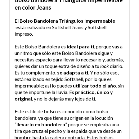
Bolso Bandolera Triángulos Impermeable
en color Jeans
El
Bolso Bandolera Triángulos Impermeable
está realizado en Softshell Jeans y Softshell
impreso.
Este Bolso Bandolera es
ideal para ti
, porque vas a
un ritmo que sólo este Bolso Bandolera sigue y
necesitas espacio para llevar lo necesario y, además,
quieres dar un toque extra de diseño a tu
look
diario.
Es tu complemento,
se adapta a ti
. Y no sólo eso,
está realizado en tejido Softshell, por lo que es
impermeable; así lo puedes
utilizar todo el año
, sin
que te importune la lluvia. Es
práctico, único y
original
, y no lo dejarás muy lejos de ti.
Este estilo de bolso es conocido como bolso
bandolera, ya que tiene su origen en la locución
“
llevarlo en bandolera
” porque se empleaba una
tira que cruza el pecho y la espalda que va desde un
hombro hasta la cadera contraria. Estos bolsos