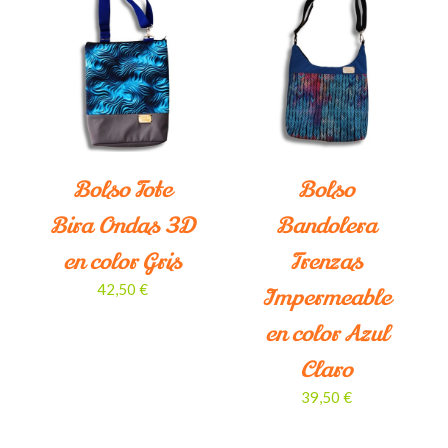
¡LO QUIERO!
/
DETALLES
Bolso Tote
Bolso
Bira Ondas 3D
Bandolera
en color Gris
Trenzas
42,50
€
Impermeable
en color Azul
Claro
39,50
€