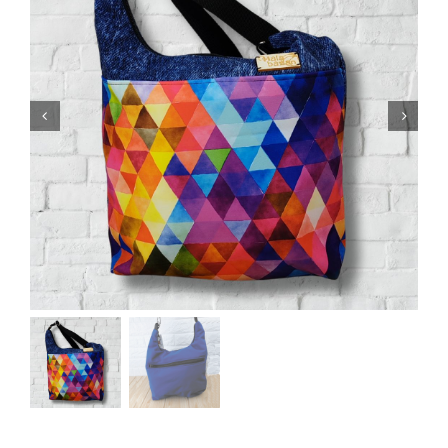
Bolsos mochila
Riñoneras
Carteras
Fundas de libro
Accesorios
Sobre Hala Bazan