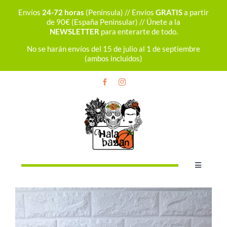
Saltar
Envíos
24-72 horas
(Península) // Envíos
GRATIS
a partir
al
de 90€ (España Peninsular) // Únete a la
contenido
NEWSLETTER
para enterarte de todo.
No se harán envíos del 15 de julio al 1 de septiembre
(ambos incluídos)
Toggle
Navigation
Bolsos
Mochilas