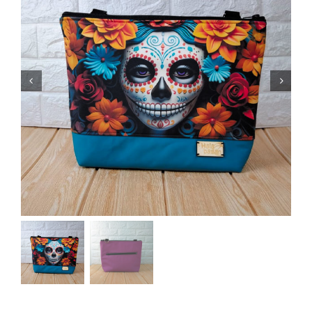
Bolsos mochila
Riñoneras
Carteras
Fundas de libro
Accesorios
Sobre Hala Bazan