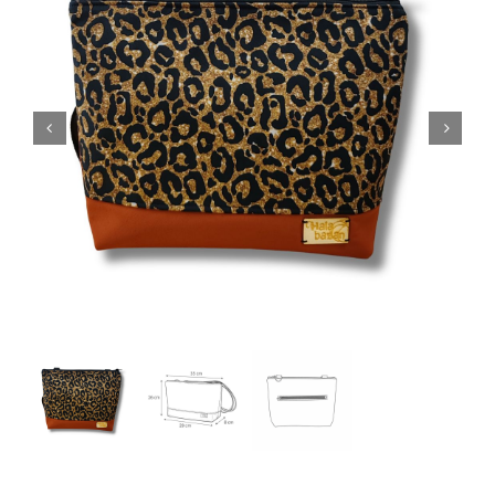
Bolsos mochila
Riñoneras
Carteras
Fundas de libro
Accesorios
Sobre Hala Bazan