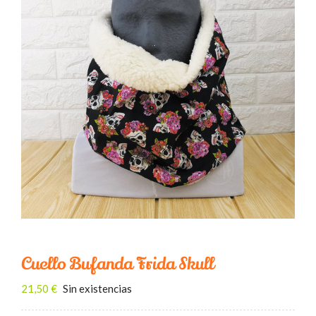
Bolsos mochila
Riñoneras
Carteras
Fundas de libro
Accesorios
Cuello Bufanda Frida Skull
Sobre Hala Bazan
21,50
€
Sin existencias