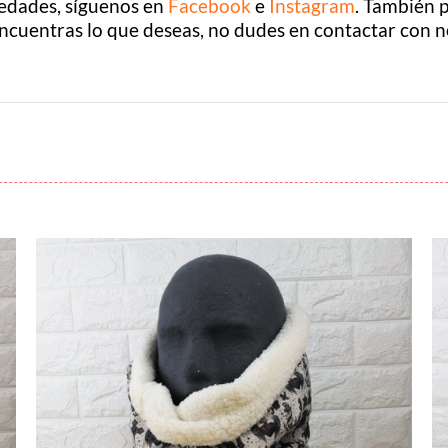
vedades, síguenos en
Facebook
e
Instagram
. También 
encuentras lo que deseas, no dudes en contactar con n
¡LO QUIERO!
/
DETALLES