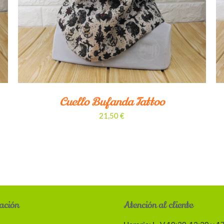
Cuello Bufanda Tattoo
21,50
€
ación
Atención al cliente