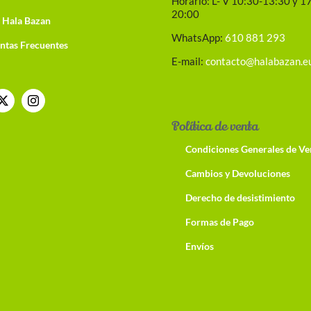
Horario: L- V 10:30-13:30 y 1
20:00
 Hala Bazan
WhatsApp:
610 881 293
ntas Frecuentes
E-mail:
contacto@halabazan.e
Política de venta
Condiciones Generales de Ve
Cambios y Devoluciones
Derecho de desistimiento
Formas de Pago
Envíos