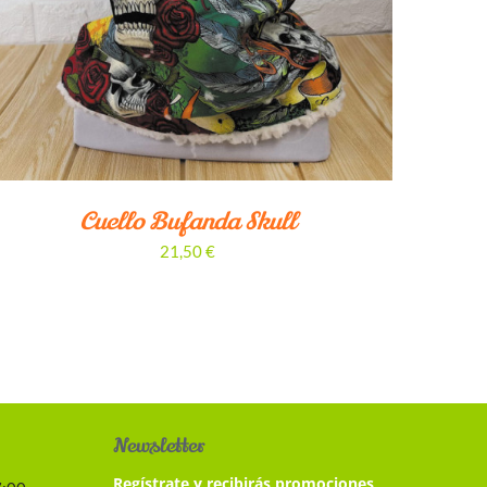
Cuello Bufanda Skull
21,50
€
Newsletter
Regístrate y recibirás promociones