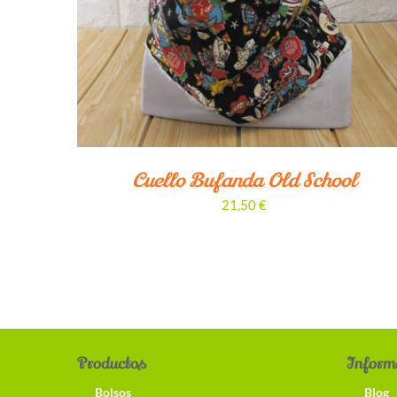
Cuello Bufanda Old School
21,50
€
Productos
Inform
Bolsos
Blog