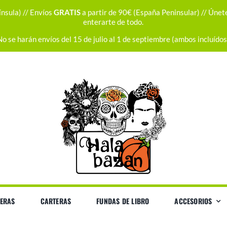
nsula) // Envíos
GRATIS
a partir de 90€ (España Peninsular) // Únet
enterarte de todo.
No se harán envíos del 15 de julio al 1 de septiembre (ambos incluídos
ERAS
CARTERAS
FUNDAS DE LIBRO
ACCESORIOS