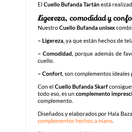
El
Cuello Bufanda Tartán
está realiza
Ligereza, comodidad y confo
Nuestro
Cuello Bufanda
unisex
combin
– Ligereza
, ya que están hechos de te
– Comodidad
, porque además de favo
cuello.
– Confort
, son complementos ideales p
Con el
Cuello Bufanda Skarf
consigues
todo eso, es un
complemento impresci
complemento.
Diseñados y elaborados por Hala Baz
complementos hechos a mano
.