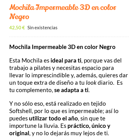
Contacto
Mochila Impermeable 3D en color
Negro
BUSCAR:
42,50
€
Sin existencias
Carrito
Mochila Impermeable 3D en color Negro
Esta Mochila es
ideal para ti
, porque vas del
trabajo a pilates y necesitas espacio para
llevar lo imprescindible y, además, quieres dar
un toque extra de diseño a tu
look
diario. Es
tu complemento,
se adapta a ti
.
Y no sólo eso, está realizado en tejido
Softshell, por lo que es impermeable; así lo
puedes
utilizar todo el año
, sin que te
importune la lluvia. Es
práctico, único y
original
, y no lo dejarás muy lejos de ti.