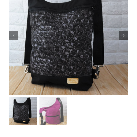
Bolsos mochila
Riñoneras
Carteras
Fundas de libro
Accesorios
Sobre Hala Bazan