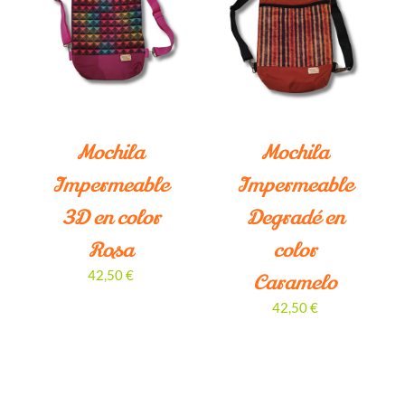
¡LO QUIERO!
/
DETALLES
Mochila
Mochila
Impermeable
Impermeable
3D en color
Degradé en
Rosa
color
42,50
€
Caramelo
42,50
€