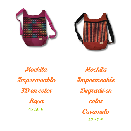
¡LO QUIERO!
/
DETALLES
Mochila
Mochila
Impermeable
Impermeable
3D en color
Degradé en
Rosa
color
42,50
€
Caramelo
42,50
€