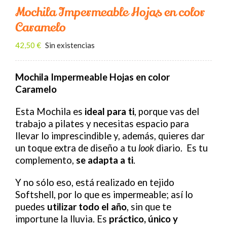
Contacto
Mochila Impermeable Hojas en color
Caramelo
BUSCAR:
42,50
€
Sin existencias
Carrito
Mochila Impermeable Hojas en color
Caramelo
Esta Mochila es
ideal para ti
, porque vas del
trabajo a pilates y necesitas espacio para
llevar lo imprescindible y, además, quieres dar
un toque extra de diseño a tu
look
diario. Es tu
complemento,
se adapta a ti
.
Y no sólo eso, está realizado en tejido
Softshell, por lo que es impermeable; así lo
puedes
utilizar todo el año
, sin que te
importune la lluvia. Es
práctico, único y