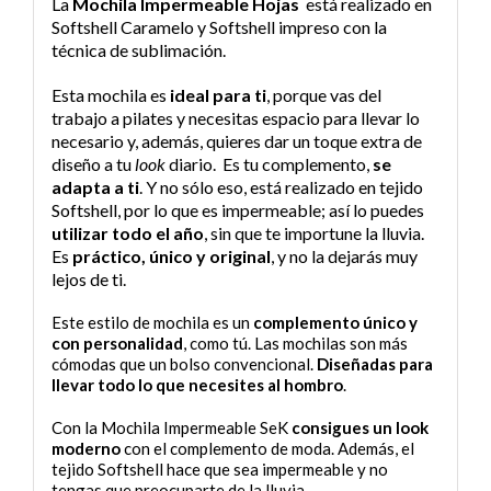
La
Mochila Impermeable Hojas
está realizado en
Softshell Caramelo y Softshell impreso con la
técnica de sublimación.
Esta mochila es
ideal para ti
, porque vas del
trabajo a pilates y necesitas espacio para llevar lo
necesario y, además, quieres dar un toque extra de
diseño a tu
look
diario. Es tu complemento,
se
adapta a ti
. Y no sólo eso, está realizado en tejido
Softshell, por lo que es impermeable; así lo puedes
utilizar todo el año
, sin que te importune la lluvia.
Es
práctico, único y original
, y no la dejarás muy
lejos de ti.
Este estilo de mochila es un
complemento único y
con personalidad
, como tú. Las mochilas son más
cómodas que un bolso convencional.
Diseñadas para
llevar todo lo que necesites al hombro
.
Con la Mochila Impermeable SeK
consigues un look
moderno
con el complemento de moda. Además, el
tejido Softshell hace que sea impermeable y no
tengas que preocuparte de la lluvia.