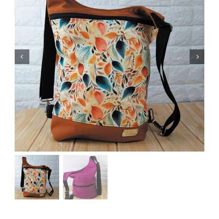
Bolsos mochila
Riñoneras
Carteras
Fundas de libro
Accesorios
Sobre Hala Bazan