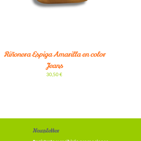
Riñonera Espiga Amarilla en color
Jeans
30,50
€
Newsletter