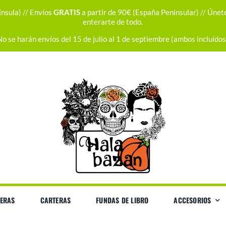
nsula) // Envíos
GRATIS
a partir de 90€ (España Peninsular) // Únet
enterarte de todo.
No se harán envíos del 15 de julio al 1 de septiembre (ambos incluídos
ERAS
CARTERAS
FUNDAS DE LIBRO
ACCESORIOS