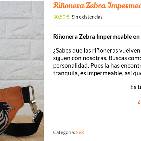
Riñonera Zebra Impermea
30,50
€
Sin existencias
Riñonera Zebra Impermeable en 
¿Sabes que las riñoneras vuelven
siguen con nosotras. Buscas co
personalidad. Pues la has encontr
tranquila, es impermeable, así que
Es 
¿
Categoría:
SeK