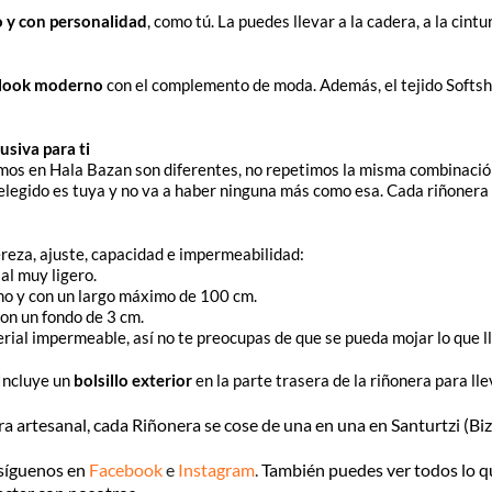
 y con personalidad
, como tú. La puedes llevar a la cadera, a la ci
 look moderno
con el complemento de moda. Además, el tejido Softsh
usiva para ti
s en Hala Bazan son diferentes, no repetimos la misma combinación 
legido es tuya y no va a haber ninguna más como esa. Cada riñonera t
eza, ajuste, capacidad e impermeabilidad:
al muy ligero.
cho y con un largo máximo de 100 cm.
con un fondo de 3 cm.
terial impermeable, así no te preocupas de que se pueda mojar lo que l
 Incluye un
bolsillo exterior
en la parte trasera de la riñonera para lle
artesanal, cada Riñonera se cose de una en una en Santurtzi (Biz
 síguenos en
Facebook
e
Instagram
.
También puedes ver todos lo q