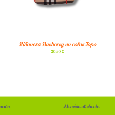
Riñonera Burberry en color Topo
30,50
€
ación
Atención al cliente