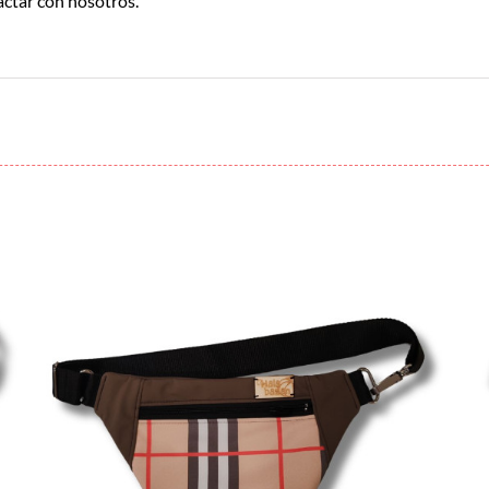
actar con nosotros.
¡LO QUIERO!
/
DETALLES