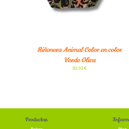
Riñonera Animal Color en color
Verde Oliva
30,50
€
Productos
Inform
Bolsos
Blog