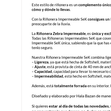
Este estilo de riñonera es un
complemento único
cómo y dónde lo llevas
.
Con la Riñonera Impermeable SeK
consigues un
preocuparte de la lluvia.
La
Riñonera Zebra Impermeable
, es
única y excl
Todas las Riñoneras Impermeables SeK que cosemo
Impermeable SeK única, sabiendo que la que has e
tenlo seguro.
Nuestra Riñonera Impermeable SeK combina liger
–
Ligereza
, ya que está hecha de Softshell, materi
–
Ajuste
, está provista de cinta de 40 mm de an
–
Capacidad
, capacidad para llevar lo necesario 
–
Impermeabilidad
, está hecho en Softshell, ma
Además, está
totalmente forrada
en su interior.
Diseñado y elaborado por Hala Bazan de manera 
Si quieres
estar al día de todas las novedades
,