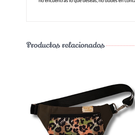
no encuentras lo que deseas, no dudes en cont
Productos relacionados
¡LO QUIERO!
/
DETALLES